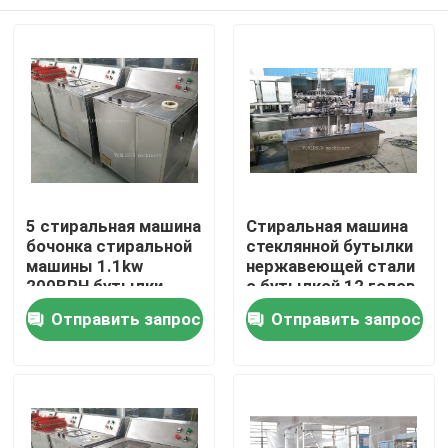
5 стиральная машина
Стиральная машина
бочонка стиральной
стеклянной бутылки
машины 1.1kw
нержавеющей стали
200BPH бутылки
с бутылкой 12 голов
галлона
автоматической
Дом
Отправить запрос
Отправить запрос
полоща машину
Продукты
О нас