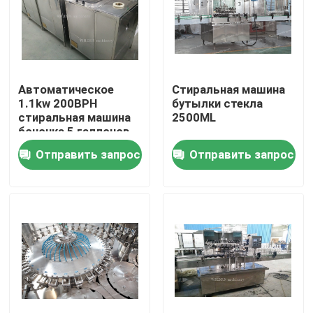
Путешествие фабрики
Проверка качества
Автоматическое
Стиральная машина
1.1kw 200BPH
бутылки стекла
стиральная машина
2500ML
Свяжитесь мы
бочонка 5 галлонов
стиральной машины
Отправить запрос
Отправить запрос
бутылки 5 галлонов
Новости
автоматическая
Спросите цитату
машина завалки сока
Автоматическая машина завалки масла