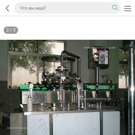
2
/
3