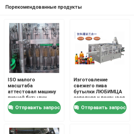
Порекомендованные продукты
ISO малого
Изготовление
масштаба
свежего пива
аттестовал машину
бутылки ЛЮБИМЦА
Дом
пивной бутылки
заполняя и покрывая
машины завалки
машины в Китае
Отправить запрос
Отправить запрос
пива 8000BPH
Продукты
заполняя покрывая
О нас