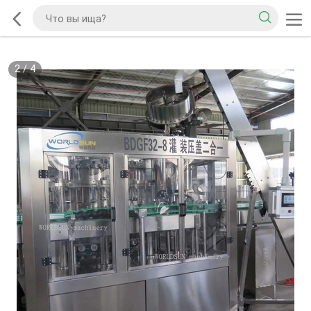
2
/
4