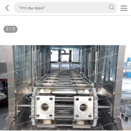
1
/
2