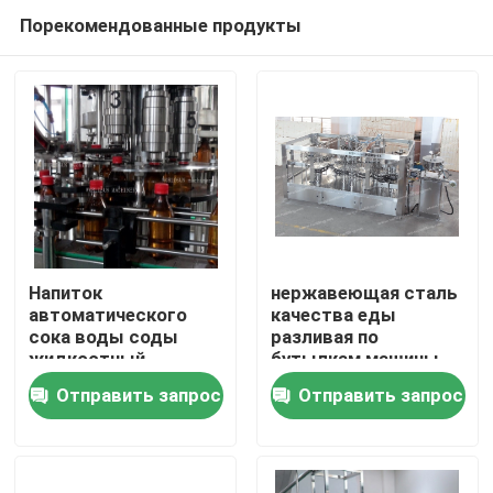
Порекомендованные продукты
Напиток
нержавеющая сталь
автоматического
качества еды
сока воды соды
разливая по
Дома
жидкостный
бутылкам машины
Carbonated машина
питьевой воды
Отправить запрос
Отправить запрос
заполняя машины
5000bph
О Компании
разливая по
бутылкам
Контакты