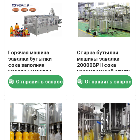
Путешествие фабрики
Проверка качества
Горячая машина
Стирка бутылки
Свяжитесь мы
завалки бутылки
машины завалки
сока заполняя
20000BPH сока
машины машины
нержавеющей стали
Новости
завалки сока
316
Отправить запрос
Отправить запрос
12000BPH горячая
горячая
Спросите цитату
машина завалки сока
Автоматическая машина завалки масла