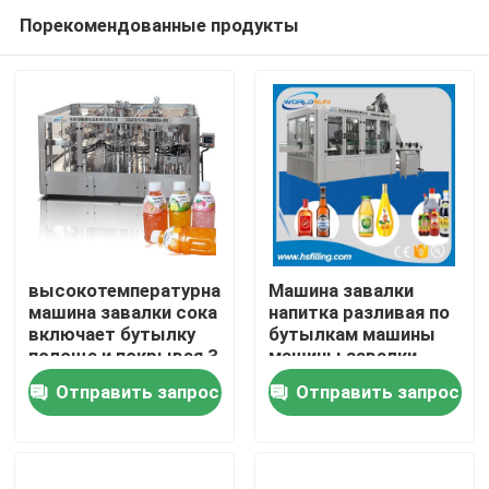
Порекомендованные продукты
высокотемпературная
Машина завалки
машина завалки сока
напитка разливая по
включает бутылку
бутылкам машины
Дом
полоща и покрывая 3
машины завалки
в 1
бутылки машины
Отправить запрос
Отправить запрос
завалки напитка
Продукты
5000BPH 0.5L
О нас