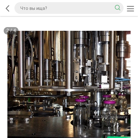
2
/
4