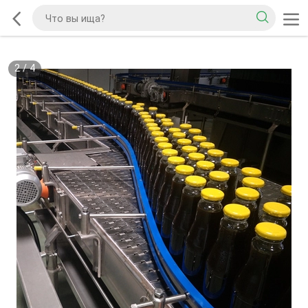
2
/
4