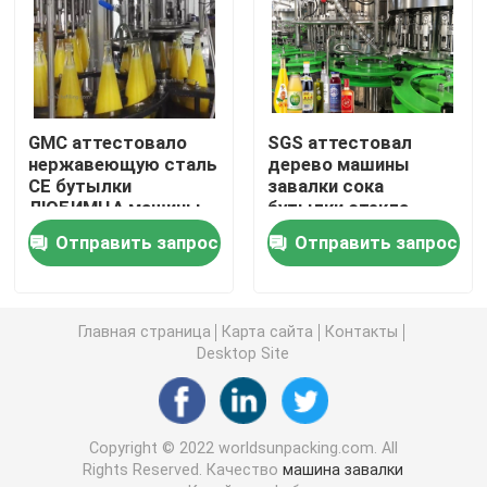
Машина завалки алкоголя
Автоматическая покрывая машина
GMC аттестовало
SGS аттестовал
нержавеющую сталь
дерево машины
CE бутылки
завалки сока
Машина завалки напитка
ЛЮБИМЦА машины
бутылки стекла
завалки
10000BPH
Отправить запрос
Отправить запрос
производственной
автоматическое в
Машина завалки бутылки
линии напитка
одной машине capper
фруктового сока
бутылки
1.5L
Машина завалки варенья
Главная страница
Карта сайта
Контакты
Desktop Site
Машина завалки заправки для салата
Copyright © 2022 worldsunpacking.com. All
Машина завалки майонеза
Rights Reserved. Качество
машина завалки