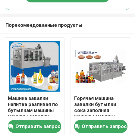
Порекомендованные продукты
Дома
Машина завалки
Горячая машина
напитка разливая по
завалки бутылки
бутылкам машины
сока заполняя
О Компании
машины завалки
машины машины
бутылки машины
завалки сока
Отправить запрос
Отправить запрос
завалки напитка
12000BPH горячая
Контакты
5000BPH 0.5L
горячая