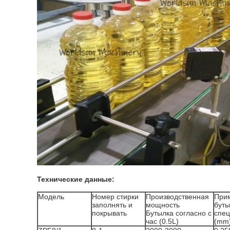
Технические данные:
Модель
Номер стирки
Производственная
При
заполнять и
мощность
буты
покрывать
Бутылка согласно с
спе
час (0.5L)
(mm