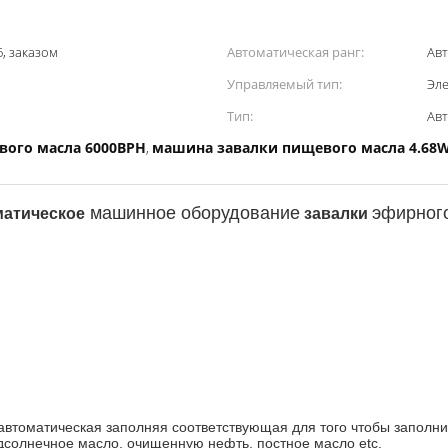
, заказом
Автоматическая ранг:
Авт
Управляемый тип:
Эл
Тип:
Авт
ого масла 6000BPH
машина завалки пищевого масла 4.68
,
машинное оборудование
эфирног
матическое
завалки
автоматическая заполняя
соответствующая для
того чтобы
заполни
дсолнечное масло, очищенную нефть, постное масло etc.