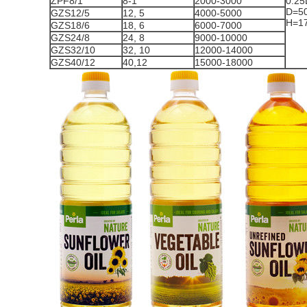
ZPF8/1
8-1
2000-3000
0.25
D=5
GZS12/5
12, 5
4000-5000
H=1
GZS18/6
18, 6
6000-7000
GZS24/8
24, 8
9000-10000
GZS32/10
32, 10
12000-14000
GZS40/12
40,12
15000-18000