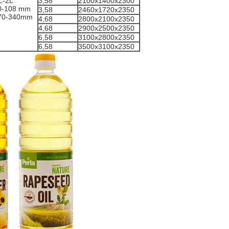
L-2L
3,58
2100x1400x2300
0-108 mm
3,58
2460x1720x2350
70-340mm
4,68
2800x2100x2350
4,68
2900x2500x2350
6,58
3100x2800x2350
6,58
3500x3100x2350