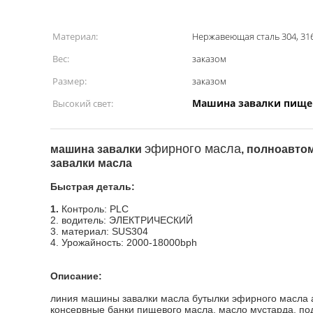
Материал:
Нержавеющая сталь 304, 316
Вес:
заказом
Размер:
заказом
Машина завалки пищев
Высокий свет:
эфирного масла
машина завалки
, полноавто
завалки масла
Быстрая деталь:
1.
Контроль: PLC
2. водитель: ЭЛЕКТРИЧЕСКИЙ
3. материал: SUS304
4. Урожайность: 2000-18000bph
Описание:
линия машины завалки масла бутылки эфирного масла 
консервные банки пищевого масла, масло мустарда, по