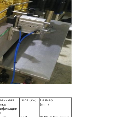
менимая
Сила (kw)
Размер
лка
(mm)
цификации
)