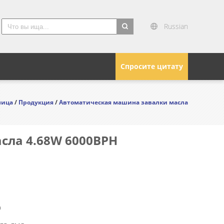
Russian
search
Спросите цитату
ница
/
Продукция
/
Автоматическая машина завалки масла
сла 4.68W 6000BPH
n