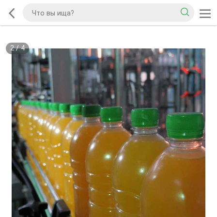
2
/
4