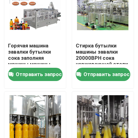
Путешествие фабрики
Проверка качества
Горячая машина
Стирка бутылки
завалки бутылки
машины завалки
Свяжитесь мы
сока заполняя
20000BPH сока
машины машины
нержавеющей стали
завалки сока
316
Отправить запрос
Отправить запрос
Новости
12000BPH горячая
горячая
Спросите цитату
машина завалки сока
Автоматическая машина завалки масла