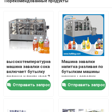
Порекомендованные продукты
высокотемпературная
Машина завалки
машина завалки сока
напитка разливая по
включает бутылку
бутылкам машины
полоща и покрывая 3
машины завалки
Дом
в 1
бутылки машины
Отправить запрос
Отправить запрос
завалки напитка
5000BPH 0.5L
Продукты
О нас